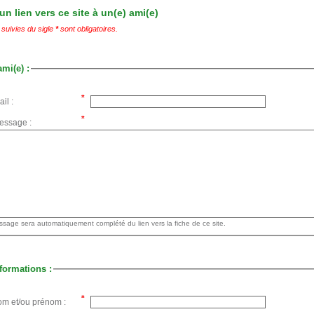
n lien vers ce site à un(e) ami(e)
suivies du sigle
*
sont obligatoires.
ami(e) :
il :
essage :
Votre message sera automatiquement complété du lien vers la fiche de ce site.
formations :
om et/ou prénom :