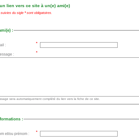
n lien vers ce site à un(e) ami(e)
suivies du sigle
*
sont obligatoires.
ami(e) :
il :
essage :
Votre message sera automatiquement complété du lien vers la fiche de ce site.
formations :
om et/ou prénom :