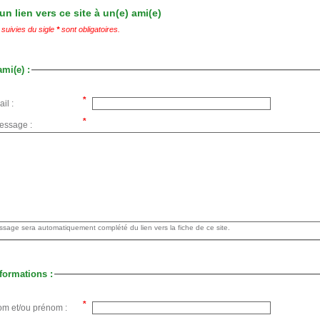
n lien vers ce site à un(e) ami(e)
suivies du sigle
*
sont obligatoires.
ami(e) :
il :
essage :
Votre message sera automatiquement complété du lien vers la fiche de ce site.
formations :
om et/ou prénom :