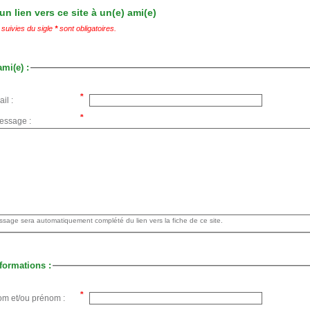
n lien vers ce site à un(e) ami(e)
suivies du sigle
*
sont obligatoires.
ami(e) :
il :
essage :
Votre message sera automatiquement complété du lien vers la fiche de ce site.
formations :
om et/ou prénom :