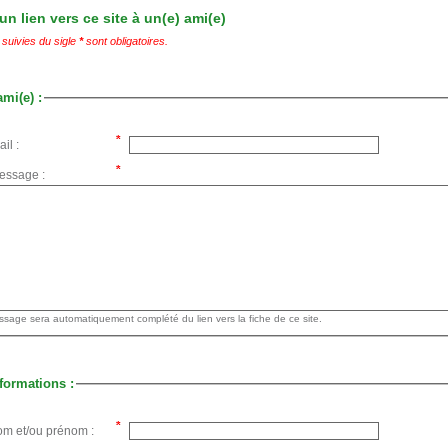
n lien vers ce site à un(e) ami(e)
suivies du sigle
*
sont obligatoires.
ami(e) :
il :
essage :
Votre message sera automatiquement complété du lien vers la fiche de ce site.
formations :
om et/ou prénom :