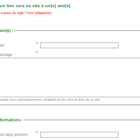
n lien vers ce site à un(e) ami(e)
suivies du sigle
*
sont obligatoires.
ami(e) :
il :
essage :
Votre message sera automatiquement complété du lien vers la fiche de ce site.
formations :
om et/ou prénom :