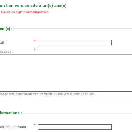
n lien vers ce site à un(e) ami(e)
suivies du sigle
*
sont obligatoires.
ami(e) :
il :
essage :
Votre message sera automatiquement complété du lien vers la fiche de ce site.
formations :
om et/ou prénom :